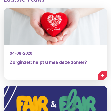
Laatste nieuws
04-08-2026
Zorginzet: helpt u mee deze zomer?
LEES