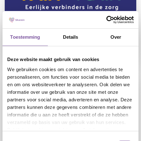
24-07-2026
Silverein sluit zich aan bij FLAIR: flexibel
Toestemming
Details
Over
werken mét de zekerheid van loondienst
Deze website maakt gebruik van cookies
LEES
We gebruiken cookies om content en advertenties te
personaliseren, om functies voor social media te bieden
en om ons websiteverkeer te analyseren. Ook delen we
informatie over uw gebruik van onze site met onze
partners voor social media, adverteren en analyse. Deze
partners kunnen deze gegevens combineren met andere
informatie die u aan ze heeft verstrekt of die ze hebben
verzameld op basis van uw gebruik van hun services.
Bekijk het
cookieoverzicht
voor alle informatie.
10-07-2026
Toestemmingsselectie