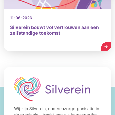
11-06-2026
Silverein bouwt vol vertrouwen aan een
zelfstandige toekomst
LEES
Wij zijn Silverein, ouderenzorgorganisatie in
de provincie Utrecht met als kernexpertise