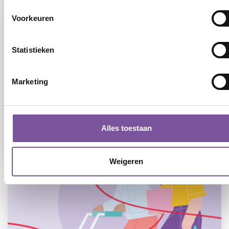
Voorkeuren
Statistieken
Marketing
09-07-2026
Samen maken we het verschil voor
cliënten van Silverein
Alles toestaan
LEES
Weigeren