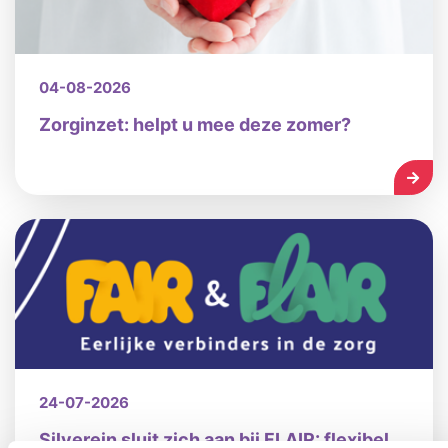
04-08-2026
Zorginzet: helpt u mee deze zomer?
LEES
24-07-2026
Silverein sluit zich aan bij FLAIR: flexibel