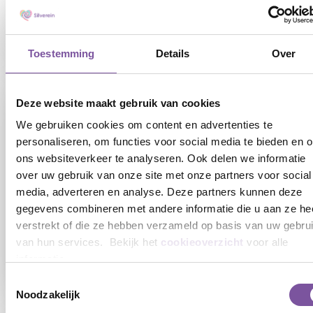
werken mét de zekerheid van loondienst
LEES
Toestemming
Details
Over
Deze website maakt gebruik van cookies
We gebruiken cookies om content en advertenties te
personaliseren, om functies voor social media te bieden en 
ons websiteverkeer te analyseren. Ook delen we informatie
over uw gebruik van onze site met onze partners voor social
media, adverteren en analyse. Deze partners kunnen deze
10-07-2026
gegevens combineren met andere informatie die u aan ze he
verstrekt of die ze hebben verzameld op basis van uw gebru
Silverein start pilot met nieuwe functie
van hun services. Bekijk het
cookieoverzicht
voor alle
Leefondersteuner
informatie.
Toestemmingsselectie
LEES
Noodzakelijk