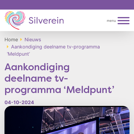
menu
Home
Nieuws
Aankondiging deelname tv-programma
‘Meldpunt’
Aankondiging
deelname tv-
programma ‘Meldpunt’
04-10-2024