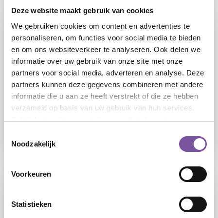
Deze website maakt gebruik van cookies
We gebruiken cookies om content en advertenties te
personaliseren, om functies voor social media te bieden
en om ons websiteverkeer te analyseren. Ook delen we
informatie over uw gebruik van onze site met onze
partners voor social media, adverteren en analyse. Deze
partners kunnen deze gegevens combineren met andere
24-07-2026
informatie die u aan ze heeft verstrekt of die ze hebben
verzameld op basis van uw gebruik van hun services.
Silverein sluit zich aan bij FLAIR: flexibel
Bekijk het
cookieoverzicht
voor alle informatie.
werken mét de zekerheid van loondienst
Toestemmingsselectie
Noodzakelijk
LEES
Voorkeuren
Statistieken