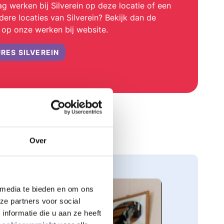
ag werken bij Silverein op deze locatie of een
ere locaties van Silverein? Bekijk dan de
 op onze werken bij website.
RES SILVEREIN
Over
 media te bieden en om ons
ze partners voor social
nformatie die u aan ze heeft