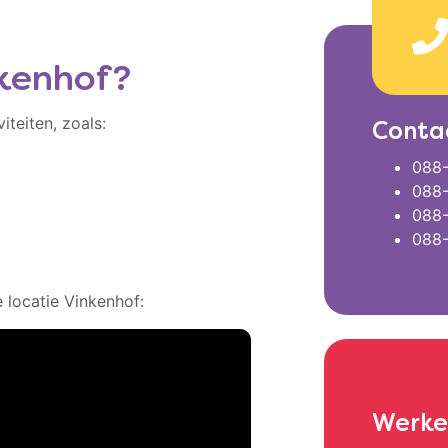
nkenhof?
teiten, zoals:
Conta
088-
088-
088-
088-
e locatie Vinkenhof:
Werken