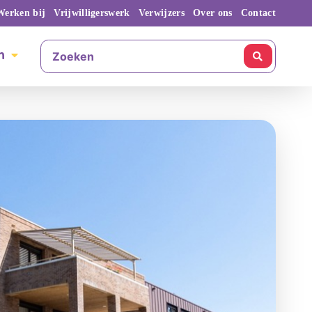
Werken bij
Vrijwilligerswerk
Verwijzers
Over ons
Contact
n