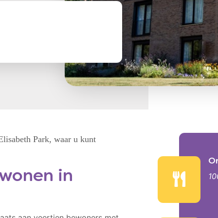
Elisabeth Park, waar u kunt
Facilit
On
 wonen in
1
laats aan veertien bewoners met