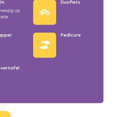
in
Duofiets
nwezig op
catie
apper
Pedicure
vertafel