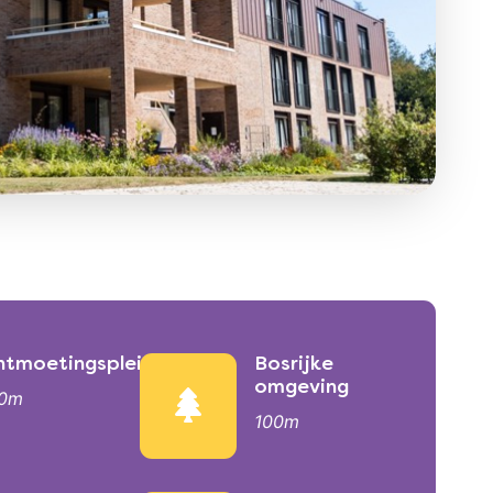
eiten
tmoetingsplein
Bosrijke
omgeving
00m
100m