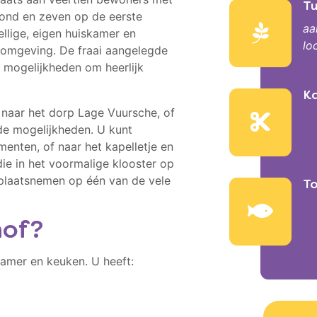
Tu
ond en zeven op de eerste
aa
llige, eigen huiskamer en
lo
 omgeving. De fraai aangelegde
 mogelijkheden om heerlijk
K
 naar het dorp Lage Vuursche, of
nde mogelijkheden. U kunt
enten, of naar het kapelletje en
ie in het voormalige klooster op
 plaatsnemen op één van de vele
To
hof?
amer en keuken. U heeft: